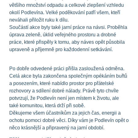
většího množství odpadu a celkové zlepšení vzhledu
okolí Podlevína. Velké poděkování patří všem, kteří
neváhali přiložit ruku k dílu.
Součástí akce byly také jarní práce na návsi. Proběhla
úprava zeleně, úklid veřejného prostoru a drobné
práce, které přispěly k tomu, aby náves opět působila
upraveně a příjemně pro každodenní setkávání.
Po dobře odvedené práci přišla zasloužená odměna.
Celá akce byla zakončena společným opékáním buřtů
a posezením, které nabídlo prostor pro přátelské
rozhovory a sdílení dobré nálady. Právě tyto chvíle
potvrzují, že Podlevín není jen místem k životu, ale
také komunitou, která drží při sobě.
Děkujeme všem účastníkům za jejich čas, energii a
ochotu pomoci dobré věci. Díky vám je Podlevín opět o
něco krásnější a připravený na jarní období.