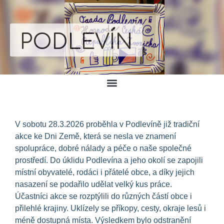
PODLEVÍN
V sobotu 28.3.2026 proběhla v Podlevíně již tradiční
akce ke Dni Země, která se nesla ve znamení
spolupráce, dobré nálady a péče o naše společné
prostředí. Do úklidu Podlevína a jeho okolí se zapojili
místní obyvatelé, rodáci i přátelé obce, a díky jejich
nasazení se podařilo udělat velký kus práce.
Účastníci akce se rozptýlili do různých částí obce i
přilehlé krajiny. Uklízely se příkopy, cesty, okraje lesů i
méně dostupná místa. Výsledkem bylo odstranění