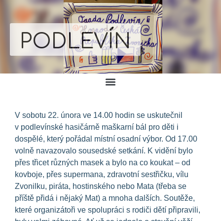
PODLEVÍN
V sobotu 22. února ve 14.00 hodin se uskutečnil
v podlevínské hasičárně maškarní bál pro děti i
dospělé, který pořádal místní osadní výbor. Od 17.00
volně navazovalo sousedské setkání. K vidění bylo
přes třicet různých masek a bylo na co koukat – od
kovboje, přes supermana, zdravotní sestřičku, vílu
Zvonilku, piráta, hostinského nebo Mata (třeba se
příště přidá i nějaký Mat) a mnoha dalších. Soutěže,
které organizátoři ve spolupráci s rodiči dětí připravili,