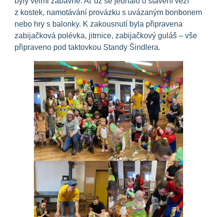
byly velmi zábavné. Ať už se jednalo o stavění věží
z kostek, namotávání provázku s uvázaným bonbonem
nebo hry s balonky. K zakousnutí byla připravena
zabijačková polévka, jitrnice, zabijačkový guláš – vše
připraveno pod taktovkou Standy Šindlera.