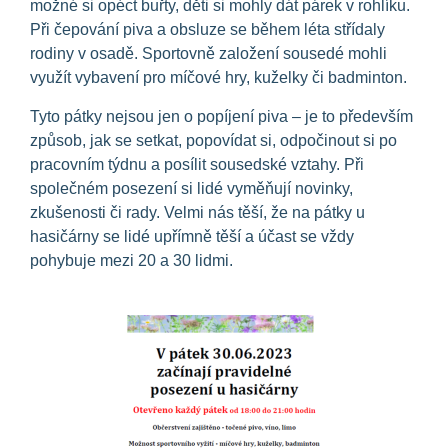
možné si opéct buřty, děti si mohly dát párek v rohlíku.
Při čepování piva a obsluze se během léta střídaly
rodiny v osadě. Sportovně založení sousedé mohli
využít vybavení pro míčové hry, kuželky či badminton.
Tyto pátky nejsou jen o popíjení piva – je to především
způsob, jak se setkat, popovídat si, odpočinout si po
pracovním týdnu a posílit sousedské vztahy. Při
společném posezení si lidé vyměňují novinky,
zkušenosti či rady. Velmi nás těší, že na pátky u
hasičárny se lidé upřímně těší a účast se vždy
pohybuje mezi 20 a 30 lidmi.