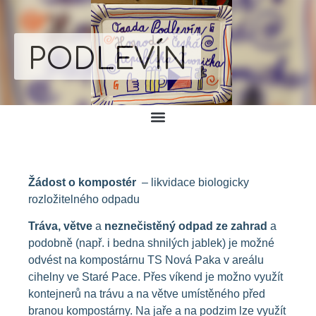
PODLEVÍN
Žádost o kompostér
– likvidace biologicky
rozložitelného odpadu
Tráva, větve
a
neznečistěný odpad ze zahrad
a
podobně (např. i bedna shnilých jablek) je možné
odvést na kompostárnu TS Nová Paka v areálu
cihelny ve Staré Pace. Přes víkend je možno využít
kontejnerů na trávu a na větve umístěného před
branou kompostárny. Na jaře a na podzim lze využít